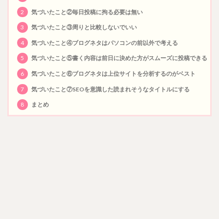
2
気づいたこと②毎日投稿に拘る必要は無い
3
気づいたこと③周りと比較しないでいい
4
気づいたこと④ブログネタはパソコンの前以外で考える
5
気づいたこと⑤書く内容は前日に決めた方がスムーズに投稿できる
6
気づいたこと⑥ブログネタは上位サイトを分析するのがベスト
7
気づいたこと⑦SEOを意識した読まれそうなタイトルにする
8
まとめ