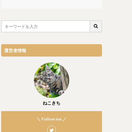
運営者情報
ねこきち
＼ Follow me ／