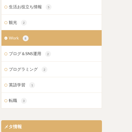
生活お役立ち情報
5
観光
2
Work
8
ブログ＆SNS運用
2
プログラミング
2
英語学習
1
転職
3
メタ情報